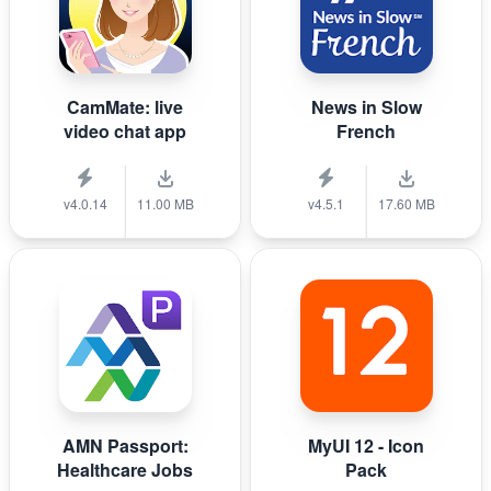
CamMate: live
News in Slow
video chat app
French
v4.0.14
11.00 MB
v4.5.1
17.60 MB
AMN Passport:
MyUI 12 - Icon
Healthcare Jobs
Pack