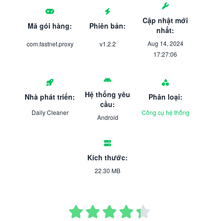
Cập nhật mới
Mã gói hàng:
Phiên bản:
nhất:
Aug 14, 2024
com.fastnet.proxy
v1.2.2
17:27:06
Hệ thống yêu
Nhà phát triển:
Phân loại:
cầu:
Daily Cleaner
Công cụ hệ thống
Android
Kích thước:
22.30 MB