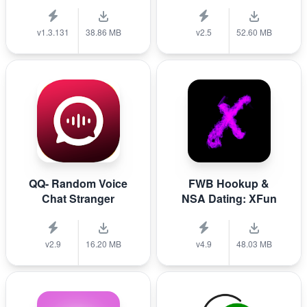
v1.3.131
38.86 MB
v2.5
52.60 MB
QQ- Random Voice
FWB Hookup &
Chat Stranger
NSA Dating: XFun
v2.9
16.20 MB
v4.9
48.03 MB