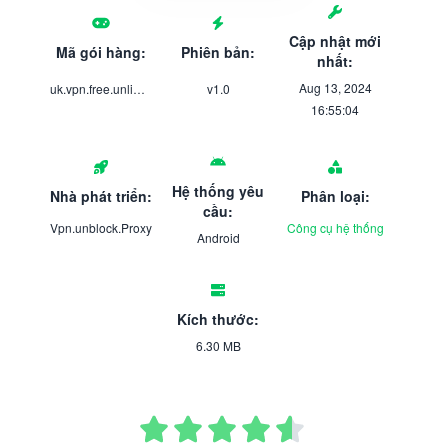
Cập nhật mới
Mã gói hàng:
Phiên bản:
nhất:
Aug 13, 2024
uk.vpn.free.unlimited.proxy
v1.0
16:55:04
Hệ thống yêu
Nhà phát triển:
Phân loại:
cầu:
Vpn.unblock.Proxy
Công cụ hệ thống
Android
Kích thước:
6.30 MB