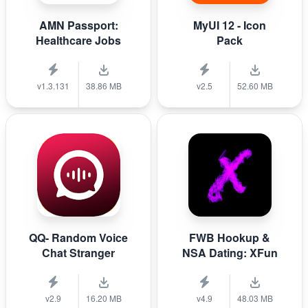
AMN Passport:
MyUI 12 - Icon
Healthcare Jobs
Pack
v1.3.131
38.86 MB
v2.5
52.60 MB
QQ- Random Voice
FWB Hookup &
Chat Stranger
NSA Dating: XFun
v2.9
16.20 MB
v4.9
48.03 MB