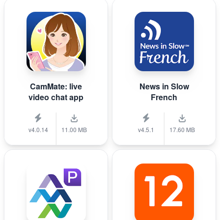
CamMate: live
News in Slow
video chat app
French
v4.0.14
11.00 MB
v4.5.1
17.60 MB