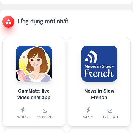
Ứng dụng mới nhất
CamMate: live
News in Slow
video chat app
French
v4.0.14
11.00 MB
v4.5.1
17.60 MB