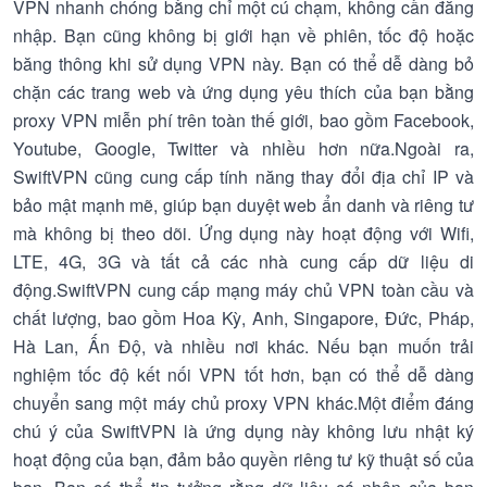
VPN nhanh chóng bằng chỉ một cú chạm, không cần đăng
nhập. Bạn cũng không bị giới hạn về phiên, tốc độ hoặc
băng thông khi sử dụng VPN này. Bạn có thể dễ dàng bỏ
chặn các trang web và ứng dụng yêu thích của bạn bằng
proxy VPN miễn phí trên toàn thế giới, bao gồm Facebook,
Youtube, Google, Twitter và nhiều hơn nữa.Ngoài ra,
SwiftVPN cũng cung cấp tính năng thay đổi địa chỉ IP và
bảo mật mạnh mẽ, giúp bạn duyệt web ẩn danh và riêng tư
mà không bị theo dõi. Ứng dụng này hoạt động với Wifi,
LTE, 4G, 3G và tất cả các nhà cung cấp dữ liệu di
động.SwiftVPN cung cấp mạng máy chủ VPN toàn cầu và
chất lượng, bao gồm Hoa Kỳ, Anh, Singapore, Đức, Pháp,
Hà Lan, Ấn Độ, và nhiều nơi khác. Nếu bạn muốn trải
nghiệm tốc độ kết nối VPN tốt hơn, bạn có thể dễ dàng
chuyển sang một máy chủ proxy VPN khác.Một điểm đáng
chú ý của SwiftVPN là ứng dụng này không lưu nhật ký
hoạt động của bạn, đảm bảo quyền riêng tư kỹ thuật số của