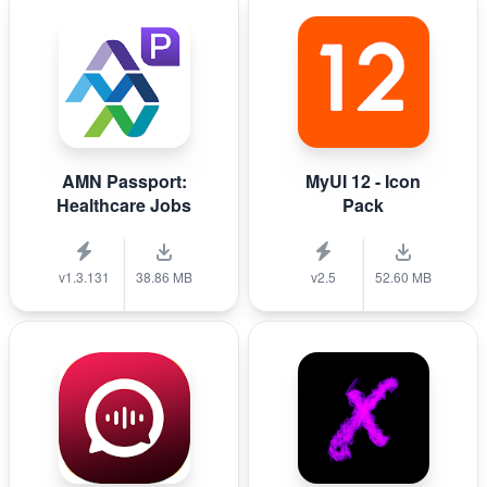
AMN Passport:
MyUI 12 - Icon
Healthcare Jobs
Pack
v1.3.131
38.86 MB
v2.5
52.60 MB