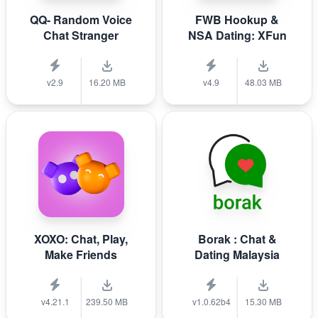
QQ- Random Voice
FWB Hookup &
Chat Stranger
NSA Dating: XFun
v2.9
16.20 MB
v4.9
48.03 MB
XOXO: Chat, Play,
Borak : Chat &
Make Friends
Dating Malaysia
v4.21.1
239.50 MB
v1.0.62b4
15.30 MB